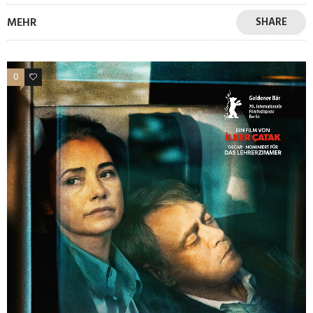
MEHR
SHARE
0
0